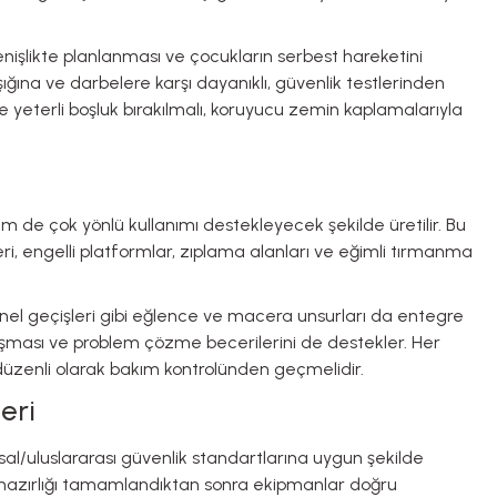
enişlikte planlanması ve çocukların serbest hareketini
ına ve darbelere karşı dayanıklı, güvenlik testlerinden
e yeterli boşluk bırakılmalı, koruyucu zemin kaplamalarıyla
m de çok yönlü kullanımı destekleyecek şekilde üretilir. Bu
ri, engelli platformlar, zıplama alanları ve eğimli tırmanma
 tünel geçişleri gibi eğlence ve macera unsurları da entegre
çalışması ve problem çözme becerilerini de destekler. Her
düzenli olarak bakım kontrolünden geçmelidir.
eri
sal/uluslararası güvenlik standartlarına uygun şekilde
n hazırlığı tamamlandıktan sonra ekipmanlar doğru