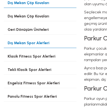
Dış Mekan Çöp Kovaları
olan uyumu ö
Seçilecek mod
Dış Mekan Çöp Kovaları
engellemeyece
geçmiş ürünle
olası yaralan
Geri Dönüşüm Üniteleri
Parkur O
Dış Mekan Spor Aletleri
Parkur çocuk 
ekipmanlar ar
Klasik Fitness Spor Aletleri
rampaları yer 
Ayrıca bazı p
Tekli Klasik Spor Aletleri
edilir. Bu tü
ekipman, dış 
Engelsiz Fitness Spor Aletleri
Parkur O
Panolu Fitness Spor Aletleri
Parkur oyun p
planlanmalıd