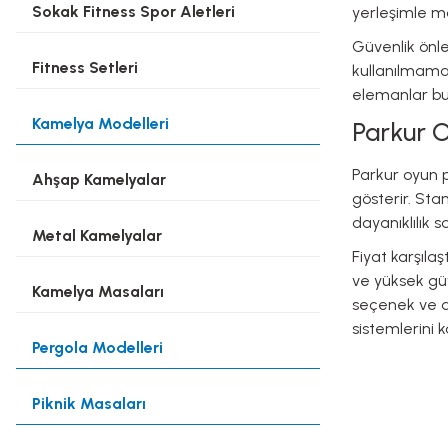
Sokak Fitness Spor Aletleri
yerleşimle mo
Güvenlik önle
Fitness Setleri
kullanılmamal
elemanlar bul
Kamelya Modelleri
Parkur O
Parkur oyun p
Ahşap Kamelyalar
gösterir. Sta
dayanıklılık s
Metal Kamelyalar
Fiyat karşıla
ve yüksek gü
Kamelya Masaları
seçenek ve de
sistemlerini k
Pergola Modelleri
Piknik Masaları