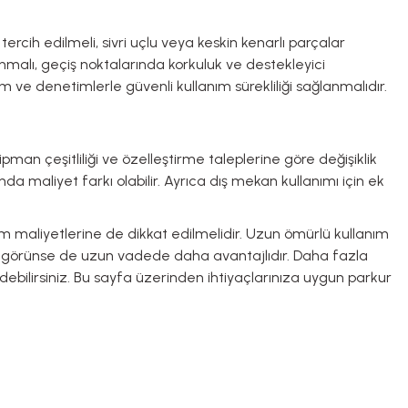
cih edilmeli, sivri uçlu veya keskin kenarlı parçalar
nmalı, geçiş noktalarında korkuluk ve destekleyici
 ve denetimlerle güvenli kullanım sürekliliği sağlanmalıdır.
ipman çeşitliliği ve özelleştirme taleplerine göre değişiklik
da maliyet farkı olabilir. Ayrıca dış mekan kullanımı için ek
m maliyetlerine de dikkat edilmelidir. Uzun ömürlü kullanım
ek görünse de uzun vadede daha avantajlıdır. Daha fazla
debilirsiniz. Bu sayfa üzerinden ihtiyaçlarınıza uygun parkur