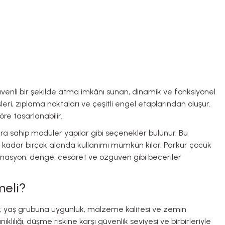
 güvenli bir şekilde atma imkânı sunan, dinamik ve fonksiyonel
leri, zıplama noktaları ve çeşitli engel etaplarından oluşur.
öre tasarlanabilir.
ara sahip modüler yapılar gibi seçenekler bulunur. Bu
ına kadar birçok alanda kullanımı mümkün kılar. Parkur çocuk
inasyon, denge, cesaret ve özgüven gibi beceriler
meli?
ler; yaş grubuna uygunluk, malzeme kalitesi ve zemin
lılığı, düşme riskine karşı güvenlik seviyesi ve birbirleriyle