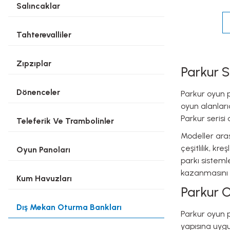
Salıncaklar
Tahterevalliler
Zıpzıplar
Parkur S
Dönenceler
Parkur oyun p
oyun alanları
Parkur serisi 
Teleferik Ve Trambolinler
Modeller aras
çeşitlilik, k
Oyun Panoları
parkı sistem
kazanmasını 
Kum Havuzları
Parkur O
Dış Mekan Oturma Bankları
Parkur oyun p
yapısına uygun