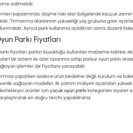
nte edilmelidir.
mleri kapsamında, düşme riski olan bölgelerde kauçuk zemin ter
ıdır. Tırmanma alanlarının yüksekliği yaş grubuna göre ayarla
unmalıdır. Ayrıca park kullanıma açıldıktan sonra düzenli bakım
yun Parkı Fiyatları
arkı fiyatları, parkın büyüklüğü, kullanılan malzeme kalitesi, ek
ndart bir sistem ile özel tasarıma sahip parkur oyun parkı arasın
ağlayan işlemler de fiyatlara yansıyabilir.
ştırması yaparken sadece ürün bedeline değil, kurulum ve bakı
venlik sağlayan modeller, ilk yatırım maliyeti açısından yüks
stekleyici ürünler için
çocuk oyun parkı
kategorisini ziyaret e
arşılaştırarak en doğru tercihi yapabilirsiniz.