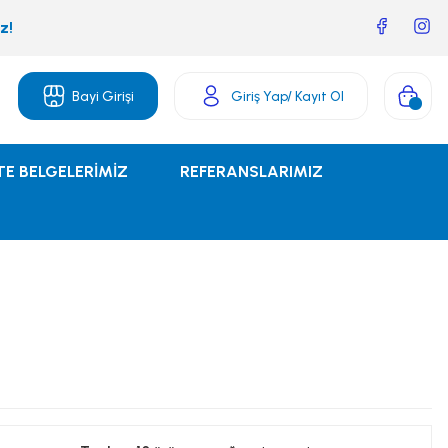
z!
Bayi Girişi
Giriş Yap
/ Kayıt Ol
TE BELGELERİMİZ
REFERANSLARIMIZ