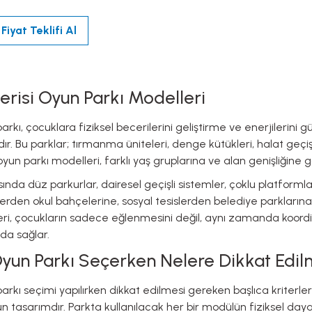
Fiyat Teklifi Al
erisi Oyun Parkı Modelleri
arkı, çocuklara fiziksel becerilerini geliştirme ve enerjilerini
dır. Bu parklar; tırmanma üniteleri, denge kütükleri, halat geçiş
oyun parkı modelleri, farklı yaş gruplarına ve alan genişliğine g
ında düz parkurlar, dairesel geçişli sistemler, çoklu platforml
reşlerden okul bahçelerine, sosyal tesislerden belediye parklar
leri, çocukların sadece eğlenmesini değil, aynı zamanda koord
da sağlar.
yun Parkı Seçerken Nelere Dikkat Edil
arkı seçimi yapılırken dikkat edilmesi gereken başlıca kriter
 tasarımdır. Parkta kullanılacak her bir modülün fiziksel dayanık