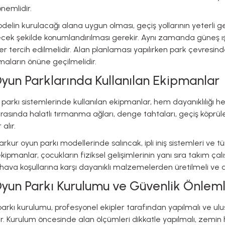
nemlidir.
elin kurulacağı alana uygun olması, geçiş yollarının yeterli g
k şekilde konumlandırılması gerekir. Aynı zamanda güneş ışığ
r tercih edilmelidir. Alan planlaması yapılırken park çevresind
maların önüne geçilmelidir.
yun Parklarında Kullanılan Ekipmanlar
parkı sistemlerinde kullanılan ekipmanlar, hem dayanıklılığı he
asında halatlı tırmanma ağları, denge tahtaları, geçiş köprüle
alır.
arkur oyun parkı modellerinde salıncak, ipli iniş sistemleri ve
r ekipmanlar, çocukların fiziksel gelişimlerinin yanı sıra takım 
hava koşullarına karşı dayanıklı malzemelerden üretilmeli ve 
yun Parkı Kurulumu ve Güvenlik Önleml
arkı kurulumu, profesyonel ekipler tarafından yapılmalı ve ulu
ır. Kurulum öncesinde alan ölçümleri dikkatle yapılmalı, zemi