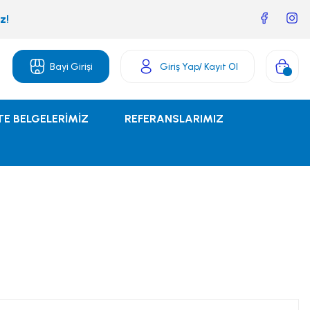
z!
Bayi Girişi
Giriş Yap
/ Kayıt Ol
TE BELGELERİMİZ
REFERANSLARIMIZ