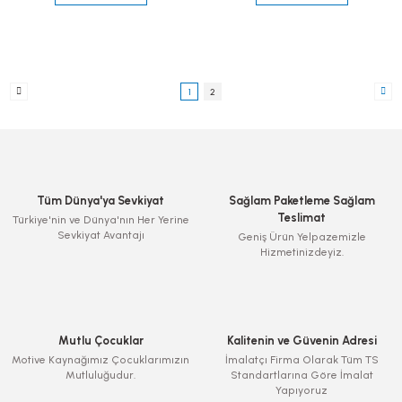
1
2
Tüm Dünya'ya Sevkiyat
Sağlam Paketleme Sağlam
Teslimat
Türkiye'nin ve Dünya'nın Her Yerine
Sevkiyat Avantajı
Geniş Ürün Yelpazemizle
Hizmetinizdeyiz.
Mutlu Çocuklar
Kalitenin ve Güvenin Adresi
Motive Kaynağımız Çocuklarımızın
İmalatçı Firma Olarak Tüm TS
Mutluluğudur.
Standartlarına Göre İmalat
Yapıyoruz