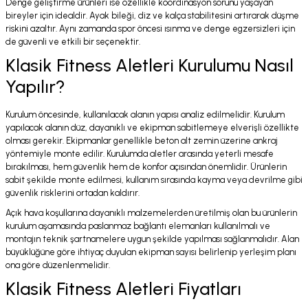
Denge geliştirme ürünleri ise özellikle koordinasyon sorunu yaşayan
bireyler için idealdir. Ayak bileği, diz ve kalça stabilitesini artırarak düşme
riskini azaltır. Aynı zamanda spor öncesi ısınma ve denge egzersizleri için
de güvenli ve etkili bir seçenektir.
Klasik Fitness Aletleri Kurulumu Nasıl
Yapılır?
Kurulum öncesinde, kullanılacak alanın yapısı analiz edilmelidir. Kurulum
yapılacak alanın düz, dayanıklı ve ekipman sabitlemeye elverişli özellikte
olması gerekir. Ekipmanlar genellikle beton alt zemin üzerine ankraj
yöntemiyle monte edilir. Kurulumda aletler arasında yeterli mesafe
bırakılması, hem güvenlik hem de konfor açısından önemlidir. Ürünlerin
sabit şekilde monte edilmesi, kullanım sırasında kayma veya devrilme gibi
güvenlik risklerini ortadan kaldırır.
Açık hava koşullarına dayanıklı malzemelerden üretilmiş olan bu ürünlerin
kurulum aşamasında paslanmaz bağlantı elemanları kullanılmalı ve
montajın teknik şartnamelere uygun şekilde yapılması sağlanmalıdır. Alan
büyüklüğüne göre ihtiyaç duyulan ekipman sayısı belirlenip yerleşim planı
ona göre düzenlenmelidir.
Klasik Fitness Aletleri Fiyatları