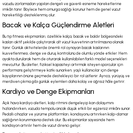
vücudu zorlamadan yapılan dengeli ve güvenli esneme hareketlerine
imkân tanır. Böylece hem omurga sağlığı korunur hem de genel vücut
hareketliliği desteklenmiş olur.
Bacak ve Kalça Güçlendirme Aletleri
Bu tip fitness ekipmanları, özellikle kalça, bacak ve baldır bölgesindeki
kasları aktif şekilde çalıştırarak alt vücut kuvvetinin artırılmasına olanak
tanır. Günlük aktivitelerde önemli rol oynayan bacak kaslarının
kuvvetlenmesi, denge ve duruş kontrolünü de olumlu yönde etkiler. Hem
ayakta durularak hem de oturarak kullanılabilen farklı model seçenekleri
mevcuttur. Bu aletler, fiziksel kapasiteyi artırmak isteyen sporcular için
performans geliştirmeye katkı sunarken; yaşlı kullanıcılar için denge
kayıplarının önüne geçmede destekleyici bir rol üstlenir. Ayrıca, yürüyüş ve
merdiven çıkma gibi günlük eylemleri daha kolay ve ağrısız hâle getirir.
Kardiyo ve Denge Ekipmanları
Açık hava kardiyo aletleri, kalp ritmini dengeleyip kan dolaşımını
hızlandırırken, vücuda tempolu ancak düşük etkili bir egzersiz imkânı sunar.
Pedallı cihazlar ve yürüme platformları, kondisyonu artırırken kalp-damar
sağlığının korunmasına destek olur. Bu ekipmanlar sayesinde hem
kondisyon artırılır hem de vücut direnci gelişir.