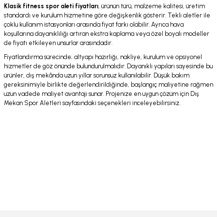
Klasik fitness spor aleti fiyatları
, ürünün türü, malzeme kalitesi, üretim
standardı ve kurulum hizmetine göre değişkenlik gösterir. Tekli aletler ile
çoklu kullanım istasyonları arasında fiyat farkı olabilir. Ayrıca hava
koşullarına dayanıklılığı artıran ekstra kaplama veya özel boyalı modeller
de fiyatı etkileyen unsurlar arasındadır.
Fiyatlandırma sürecinde; altyapı hazırlığı, nakliye, kurulum ve opsiyonel
hizmetler de göz önünde bulundurulmalıdır. Dayanıklı yapıları sayesinde bu
ürünler, dış mekânda uzun yıllar sorunsuz kullanılabilir. Düşük bakım
gereksinimiyle birlikte değerlendirildiğinde, başlangıç maliyetine rağmen
uzun vadede maliyet avantajı sunar. Projenize en uygun çözüm için
Dış
Mekan Spor Aletleri
sayfasındaki seçenekleri inceleyebilirsiniz.