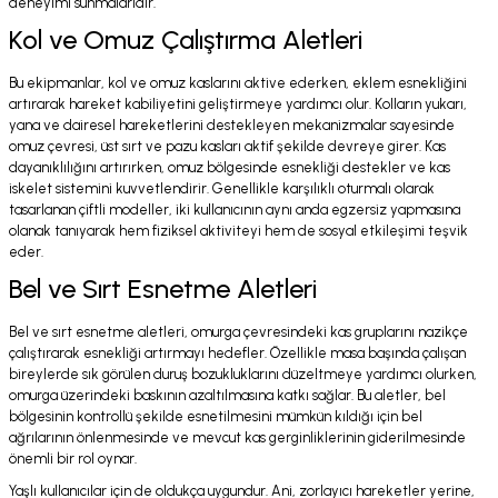
deneyimi sunmalarıdır.
Kol ve Omuz Çalıştırma Aletleri
Bu ekipmanlar, kol ve omuz kaslarını aktive ederken, eklem esnekliğini
artırarak hareket kabiliyetini geliştirmeye yardımcı olur. Kolların yukarı,
yana ve dairesel hareketlerini destekleyen mekanizmalar sayesinde
omuz çevresi, üst sırt ve pazu kasları aktif şekilde devreye girer. Kas
dayanıklılığını artırırken, omuz bölgesinde esnekliği destekler ve kas
iskelet sistemini kuvvetlendirir. Genellikle karşılıklı oturmalı olarak
tasarlanan çiftli modeller, iki kullanıcının aynı anda egzersiz yapmasına
olanak tanıyarak hem fiziksel aktiviteyi hem de sosyal etkileşimi teşvik
eder.
Bel ve Sırt Esnetme Aletleri
Bel ve sırt esnetme aletleri, omurga çevresindeki kas gruplarını nazikçe
çalıştırarak esnekliği artırmayı hedefler. Özellikle masa başında çalışan
bireylerde sık görülen duruş bozukluklarını düzeltmeye yardımcı olurken,
omurga üzerindeki baskının azaltılmasına katkı sağlar. Bu aletler, bel
bölgesinin kontrollü şekilde esnetilmesini mümkün kıldığı için bel
ağrılarının önlenmesinde ve mevcut kas gerginliklerinin giderilmesinde
önemli bir rol oynar.
Yaşlı kullanıcılar için de oldukça uygundur. Ani, zorlayıcı hareketler yerine,