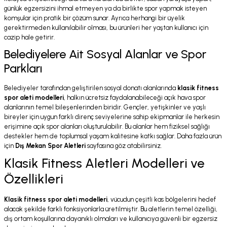
günlük egzersizini ihmal etmeyen ya da birlikte spor yapmak isteyen
komşular için pratik bir çözüm sunar. Ayrıca herhangi bir üyelik
gerektirmeden kullanılabilir olması, bu ürünleri her yaştan kullanıcı için
cazip hale getirir.
Belediyelere Ait Sosyal Alanlar ve Spor
Parkları
Belediyeler tarafından geliştirilen sosyal donatı alanlarında
klasik fitness
spor aleti modelleri
, halkın ücretsiz faydalanabileceği açık hava spor
alanlarının temel bileşenlerinden biridir. Gençler, yetişkinler ve yaşlı
bireyler için uygun farklı direnç seviyelerine sahip ekipmanlar ile herkesin
erişimine açık spor alanları oluşturulabilir. Bu alanlar hem fiziksel sağlığı
destekler hem de toplumsal yaşam kalitesine katkı sağlar. Daha fazla ürün
için
Dış Mekan Spor Aletleri
sayfasına göz atabilirsiniz.
Klasik Fitness Aletleri Modelleri ve
Özellikleri
Klasik fitness spor aleti modelleri
, vücudun çeşitli kas bölgelerini hedef
alacak şekilde farklı fonksiyonlarla üretilmiştir. Bu aletlerin temel özelliği,
dış ortam koşullarına dayanıklı olmaları ve kullanıcıya güvenli bir egzersiz