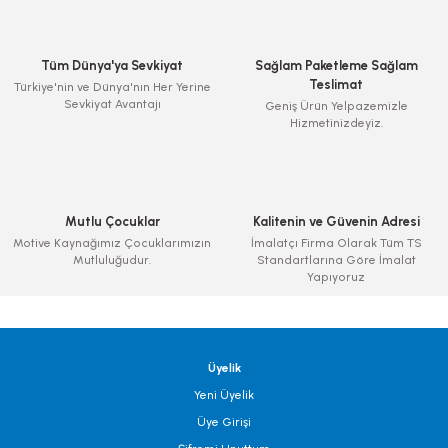
Tüm Dünya'ya Sevkiyat
Sağlam Paketleme Sağlam
Teslimat
Türkiye'nin ve Dünya'nın Her Yerine
Sevkiyat Avantajı
Geniş Ürün Yelpazemizle
Hizmetinizdeyiz.
Mutlu Çocuklar
Kalitenin ve Güvenin Adresi
Motive Kaynağımız Çocuklarımızın
İmalatçı Firma Olarak Tüm TS
Mutluluğudur.
Standartlarına Göre İmalat
Yapıyoruz
Üyelik
Yeni Üyelik
Üye Girişi