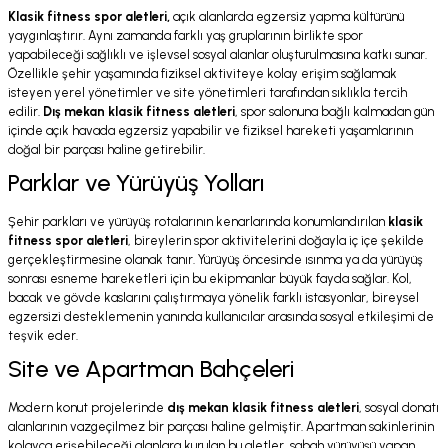
Klasik fitness spor aletleri,
açık alanlarda egzersiz yapma kültürünü
yaygınlaştırır. Aynı zamanda farklı yaş gruplarının birlikte spor
yapabileceği sağlıklı ve işlevsel sosyal alanlar oluşturulmasına katkı sunar.
Özellikle şehir yaşamında fiziksel aktiviteye kolay erişim sağlamak
isteyen yerel yönetimler ve site yönetimleri tarafından sıklıkla tercih
edilir.
Dış mekan klasik fitness aletleri
, spor salonuna bağlı kalmadan gün
içinde açık havada egzersiz yapabilir ve fiziksel hareketi yaşamlarının
doğal bir parçası haline getirebilir.
Parklar ve Yürüyüş Yolları
Şehir parkları ve yürüyüş rotalarının kenarlarında konumlandırılan
klasik
fitness spor aletleri
, bireylerin spor aktivitelerini doğayla iç içe şekilde
gerçekleştirmesine olanak tanır. Yürüyüş öncesinde ısınma ya da yürüyüş
sonrası esneme hareketleri için bu ekipmanlar büyük fayda sağlar. Kol,
bacak ve gövde kaslarını çalıştırmaya yönelik farklı istasyonlar, bireysel
egzersizi desteklemenin yanında kullanıcılar arasında sosyal etkileşimi de
teşvik eder.
Site ve Apartman Bahçeleri
Modern konut projelerinde
dış mekan klasik fitness aletleri
, sosyal donatı
alanlarının vazgeçilmez bir parçası haline gelmiştir. Apartman sakinlerinin
kolayca erişebileceği alanlara kurulan bu aletler, sabah yürüyüşü yapan,