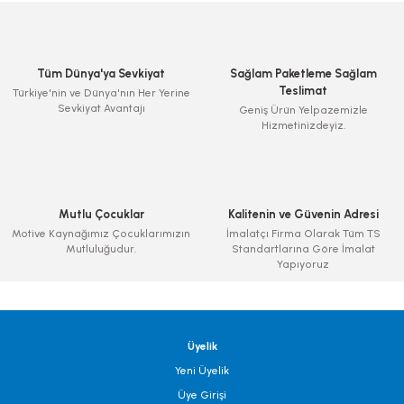
Tüm Dünya'ya Sevkiyat
Sağlam Paketleme Sağlam
Teslimat
Türkiye'nin ve Dünya'nın Her Yerine
Sevkiyat Avantajı
Geniş Ürün Yelpazemizle
Hizmetinizdeyiz.
Mutlu Çocuklar
Kalitenin ve Güvenin Adresi
Motive Kaynağımız Çocuklarımızın
İmalatçı Firma Olarak Tüm TS
Mutluluğudur.
Standartlarına Göre İmalat
Yapıyoruz
Üyelik
Yeni Üyelik
Üye Girişi