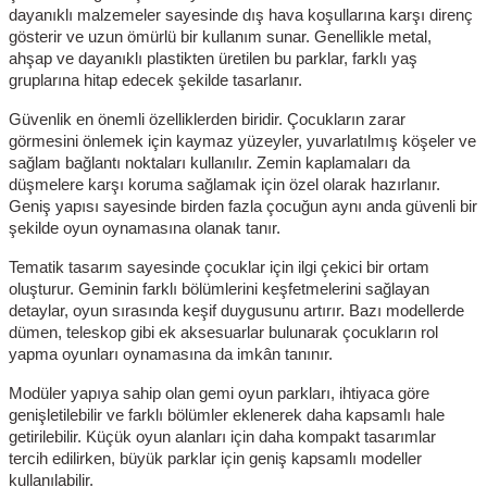
dayanıklı malzemeler sayesinde dış hava koşullarına karşı direnç
gösterir ve uzun ömürlü bir kullanım sunar. Genellikle metal,
ahşap ve dayanıklı plastikten üretilen bu parklar, farklı yaş
gruplarına hitap edecek şekilde tasarlanır.
Güvenlik en önemli özelliklerden biridir. Çocukların zarar
görmesini önlemek için kaymaz yüzeyler, yuvarlatılmış köşeler ve
sağlam bağlantı noktaları kullanılır. Zemin kaplamaları da
düşmelere karşı koruma sağlamak için özel olarak hazırlanır.
Geniş yapısı sayesinde birden fazla çocuğun aynı anda güvenli bir
şekilde oyun oynamasına olanak tanır.
Tematik tasarım sayesinde çocuklar için ilgi çekici bir ortam
oluşturur. Geminin farklı bölümlerini keşfetmelerini sağlayan
detaylar, oyun sırasında keşif duygusunu artırır. Bazı modellerde
dümen, teleskop gibi ek aksesuarlar bulunarak çocukların rol
yapma oyunları oynamasına da imkân tanınır.
Modüler yapıya sahip olan gemi oyun parkları, ihtiyaca göre
genişletilebilir ve farklı bölümler eklenerek daha kapsamlı hale
getirilebilir. Küçük oyun alanları için daha kompakt tasarımlar
tercih edilirken, büyük parklar için geniş kapsamlı modeller
kullanılabilir.