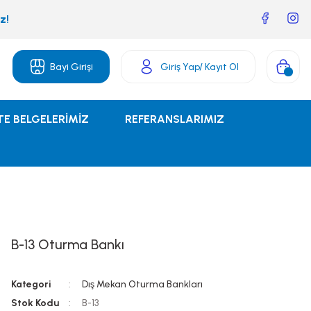
z!
Bayi Girişi
Giriş Yap
/ Kayıt Ol
TE BELGELERİMİZ
REFERANSLARIMIZ
B-13 Oturma Bankı
Kategori
Dış Mekan Oturma Bankları
Stok Kodu
B-13