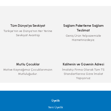
Tüm Dünya'ya Sevkiyat
Sağlam Paketleme Sağlam
Teslimat
Türkiye'nin ve Dünya'nın Her Yerine
Sevkiyat Avantajı
Geniş Ürün Yelpazemizle
Hizmetinizdeyiz.
Mutlu Çocuklar
Kalitenin ve Güvenin Adresi
Motive Kaynağımız Çocuklarımızın
İmalatçı Firma Olarak Tüm TS
Mutluluğudur.
Standartlarına Göre İmalat
Yapıyoruz
Üyelik
Yeni Üyelik