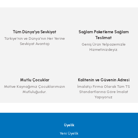
Tüm Dünya'ya Sevkiyat
Sağlam Paketleme Sağlam
Teslimat
Türkiye'nin ve Dünya'nın Her Yerine
Sevkiyat Avantajı
Geniş Ürün Yelpazemizle
Hizmetinizdeyiz.
Mutlu Çocuklar
Kalitenin ve Güvenin Adresi
Motive Kaynağımız Çocuklarımızın
İmalatçı Firma Olarak Tüm TS
Mutluluğudur.
Standartlarına Göre İmalat
Yapıyoruz
Üyelik
Yeni Üyelik