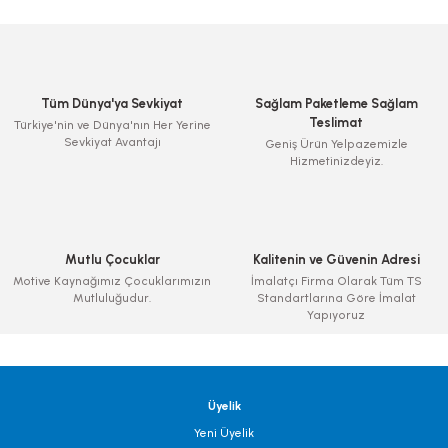
Tüm Dünya'ya Sevkiyat
Sağlam Paketleme Sağlam
Teslimat
Türkiye'nin ve Dünya'nın Her Yerine
Sevkiyat Avantajı
Geniş Ürün Yelpazemizle
Hizmetinizdeyiz.
Mutlu Çocuklar
Kalitenin ve Güvenin Adresi
Motive Kaynağımız Çocuklarımızın
İmalatçı Firma Olarak Tüm TS
Mutluluğudur.
Standartlarına Göre İmalat
Yapıyoruz
Üyelik
Yeni Üyelik