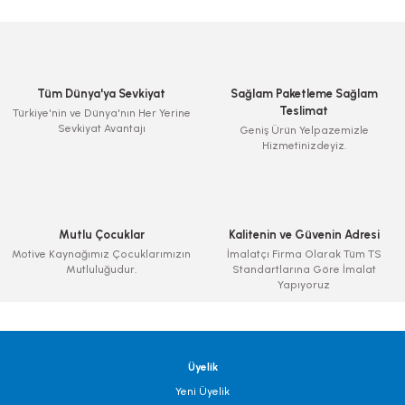
Tüm Dünya'ya Sevkiyat
Sağlam Paketleme Sağlam
Teslimat
Türkiye'nin ve Dünya'nın Her Yerine
Sevkiyat Avantajı
Geniş Ürün Yelpazemizle
Hizmetinizdeyiz.
Mutlu Çocuklar
Kalitenin ve Güvenin Adresi
Motive Kaynağımız Çocuklarımızın
İmalatçı Firma Olarak Tüm TS
Mutluluğudur.
Standartlarına Göre İmalat
Yapıyoruz
Üyelik
Yeni Üyelik