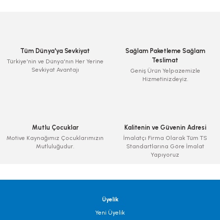
Tüm Dünya'ya Sevkiyat
Sağlam Paketleme Sağlam
Teslimat
Türkiye'nin ve Dünya'nın Her Yerine
Sevkiyat Avantajı
Geniş Ürün Yelpazemizle
Hizmetinizdeyiz.
Mutlu Çocuklar
Kalitenin ve Güvenin Adresi
Motive Kaynağımız Çocuklarımızın
İmalatçı Firma Olarak Tüm TS
Mutluluğudur.
Standartlarına Göre İmalat
Yapıyoruz
Üyelik
Yeni Üyelik