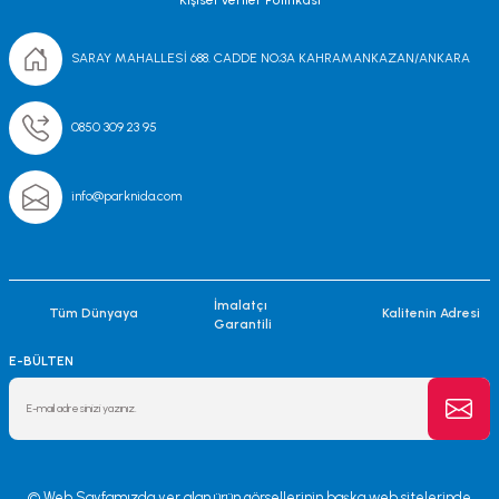
SARAY MAHALLESİ 688. CADDE NO;3A KAHRAMANKAZAN/ANKARA
0850 309 23 95
info@parknida.com
İmalatçı
Tüm Dünyaya
Kalitenin Adresi
Garantili
E-BÜLTEN
© Web Sayfamızda yer alan ürün görsellerinin başka web sitelerinde