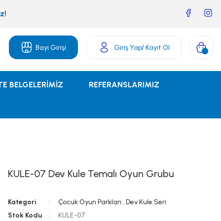
z!
Bayi Girişi
Giriş Yap
/ Kayıt Ol
TE BELGELERİMİZ
REFERANSLARIMIZ
KULE-07 Dev Kule Temalı Oyun Grubu
Kategori
Çocuk Oyun Parkları
,
Dev Kule Seri
Stok Kodu
KULE-07