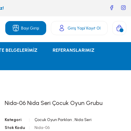
z!
Bayi Girişi
Giriş Yap
/ Kayıt Ol
TE BELGELERİMİZ
REFERANSLARIMIZ
Nida-06 Nida Seri Çocuk Oyun Grubu
Kategori
Çocuk Oyun Parkları
,
Nida Seri
Stok Kodu
Nida-06