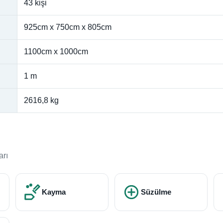
43 kişi
925cm x 750cm x 805cm
1100cm x 1000cm
1 m
2616,8 kg
arı
Kayma
Süzülme