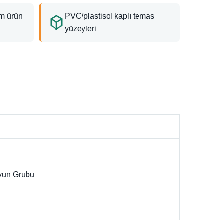
m ürün
PVC/plastisol kaplı temas
yüzeyleri
Oyun Grubu