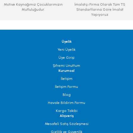
Motive Kaynağımız Çocuklarımızın
İmalatçı Firma Olarak Tüm TS
Mutluluğudur.
Standartlarına Göre İmalat
Yapıyoruz
Üyelik
Yeni Üyelik
Üye Girişi
Şifremi Unuttum
Kurumsal
İletişim
İletişim Formu
Blog
Havale Bildirim Formu
Kargo Takibi
Alışveriş
Mesafeli Satış Sözleşmesi
Gizlilik ve Güvenlik