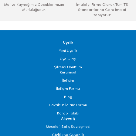
Motive Kaynağımız Çocuklarımızın
İmalatçı Firma Olarak Tüm TS
Mutluluğudur.
Standartlarına Göre İmalat
Yapıyoruz
Üyelik
Yeni Üyelik
Üye Girişi
Şifremi Unuttum
Kurumsal
İletişim
İletişim Formu
Blog
Havale Bildirim Formu
Kargo Takibi
Alışveriş
Mesafeli Satış Sözleşmesi
Gizlilik ve Güvenlik