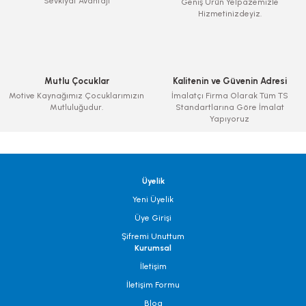
Sevkiyat Avantajı
Geniş Ürün Yelpazemizle
Hizmetinizdeyiz.
Mutlu Çocuklar
Kalitenin ve Güvenin Adresi
Motive Kaynağımız Çocuklarımızın
İmalatçı Firma Olarak Tüm TS
Mutluluğudur.
Standartlarına Göre İmalat
Yapıyoruz
Üyelik
Yeni Üyelik
Üye Girişi
Şifremi Unuttum
Kurumsal
İletişim
İletişim Formu
Blog