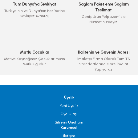
Tüm Dünya'ya Sevkiyat
Sağlam Paketleme Sağlam
Teslimat
Türkiye'nin ve Dünya'nın Her Yerine
Sevkiyat Avantajı
Geniş Ürün Yelpazemizle
Hizmetinizdeyiz.
Mutlu Çocuklar
Kalitenin ve Güvenin Adresi
Motive Kaynağımız Çocuklarımızın
İmalatçı Firma Olarak Tüm TS
Mutluluğudur.
Standartlarına Göre İmalat
Yapıyoruz
Üyelik
Yeni Üyelik
Üye Girişi
Şifremi Unuttum
Kurumsal
İletişim