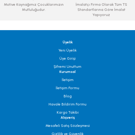
Motive Kaynağımız Çocuklarımızın
İmalatçı Firma Olarak Tüm TS
Mutluluğudur.
Standartlarına Göre İmalat
Yapıyoruz
Üyelik
Yeni Üyelik
Üye Girişi
Şifremi Unuttum
Kurumsal
İletişim
İletişim Formu
Blog
Havale Bildirim Formu
Kargo Takibi
Alışveriş
Mesafeli Satış Sözleşmesi
Gizlilik ve Güvenlik