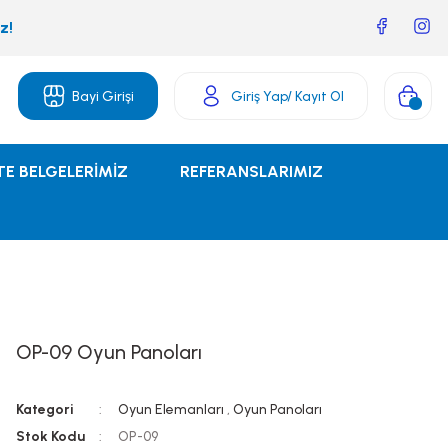
z!
Bayi Girişi
Giriş Yap
/ Kayıt Ol
TE BELGELERİMİZ
REFERANSLARIMIZ
OP-09 Oyun Panoları
Kategori
Oyun Elemanları
,
Oyun Panoları
Stok Kodu
OP-09