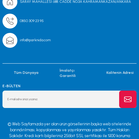
SARAY MAHALLESİ 688. CADDE NO;3A KAHRAMANKAZAN/ANKARA
0850 309 23 95
info@parknida.com
İmalatçı
Tüm Dünyaya
Kalitenin Adresi
Garantili
E-BÜLTEN
© Web Sayfamızda yer alan ürün görsellerinin başka web sitelerinde
barındırılması, kopyalanması ve yayınlanması yasaktır. Tüm Hakları
Saklıdır. Kredi kartı bilgileriniz 256bit SSL sertifikası ile %100 koruma