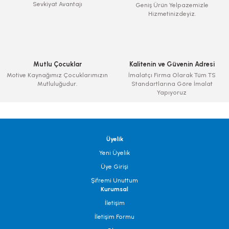
Sevkiyat Avantajı
Geniş Ürün Yelpazemizle
Hizmetinizdeyiz.
Mutlu Çocuklar
Kalitenin ve Güvenin Adresi
Motive Kaynağımız Çocuklarımızın
İmalatçı Firma Olarak Tüm TS
Mutluluğudur.
Standartlarına Göre İmalat
Yapıyoruz
Üyelik
Yeni Üyelik
Üye Girişi
Şifremi Unuttum
Kurumsal
İletişim
İletişim Formu