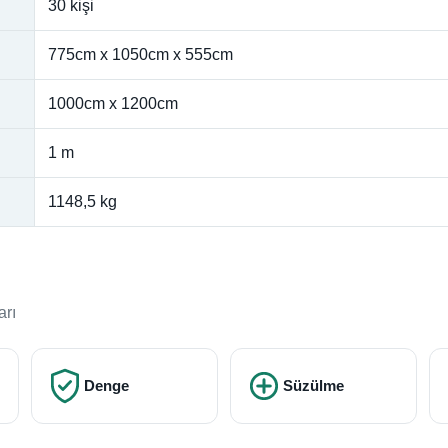
30 kişi
775cm x 1050cm x 555cm
1000cm x 1200cm
1 m
1148,5 kg
arı
Denge
Süzülme