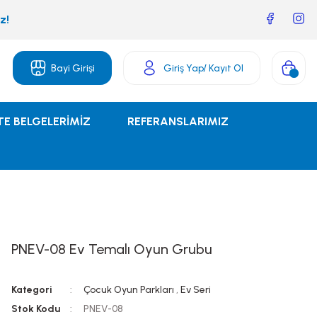
z!
Bayi Girişi
Giriş Yap
/ Kayıt Ol
TE BELGELERİMİZ
REFERANSLARIMIZ
PNEV-08 Ev Temalı Oyun Grubu
Kategori
Çocuk Oyun Parkları
,
Ev Seri
Stok Kodu
PNEV-08