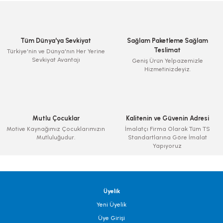
Tüm Dünya'ya Sevkiyat
Sağlam Paketleme Sağlam
Teslimat
Türkiye'nin ve Dünya'nın Her Yerine
Sevkiyat Avantajı
Geniş Ürün Yelpazemizle
Hizmetinizdeyiz.
Mutlu Çocuklar
Kalitenin ve Güvenin Adresi
Motive Kaynağımız Çocuklarımızın
İmalatçı Firma Olarak Tüm TS
Mutluluğudur.
Standartlarına Göre İmalat
Yapıyoruz
Üyelik
Yeni Üyelik
Üye Girişi