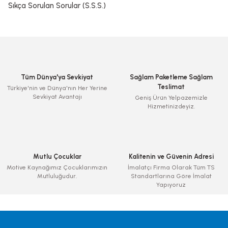
Sıkça Sorulan Sorular (S.S.S.)
Tüm Dünya'ya Sevkiyat
Sağlam Paketleme Sağlam
Teslimat
Türkiye'nin ve Dünya'nın Her Yerine
Sevkiyat Avantajı
Geniş Ürün Yelpazemizle
Hizmetinizdeyiz.
Mutlu Çocuklar
Kalitenin ve Güvenin Adresi
Motive Kaynağımız Çocuklarımızın
İmalatçı Firma Olarak Tüm TS
Mutluluğudur.
Standartlarına Göre İmalat
Yapıyoruz