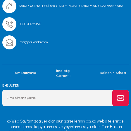
SARAY MAHALLESİ 688. CADDE NO;3A KAHRAMANKAZAN/ANKARA
0850 309 23 95
info@parknida.com
İmalatçı
Tüm Dünyaya
Kalitenin Adresi
Garantili
E-BÜLTEN
© Web Sayfamızda yer alan ürün görsellerinin başka web sitelerinde
barındırılması, kopyalanması ve yayınlanması yasaktır. Tüm Hakları