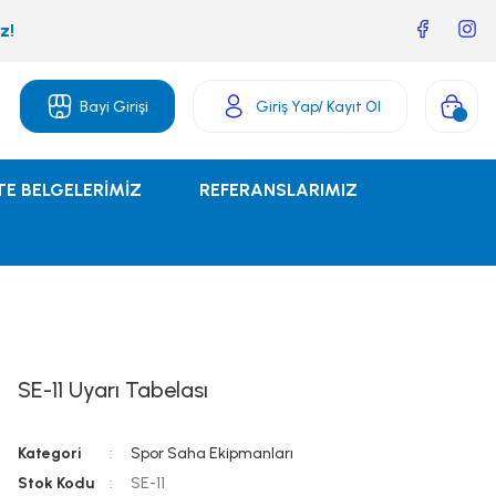
z!
Bayi Girişi
Giriş Yap
/ Kayıt Ol
TE BELGELERİMİZ
REFERANSLARIMIZ
SE-11 Uyarı Tabelası
Kategori
Spor Saha Ekipmanları
Stok Kodu
SE-11