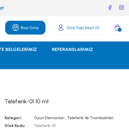
z!
Bayi Girişi
Giriş Yap
/ Kayıt Ol
TE BELGELERİMİZ
REFERANSLARIMIZ
Teleferik-01 10 mt
Kategori
Oyun Elemanları
,
Teleferik Ve Trambolinler
Stok Kodu
Teleferik-01