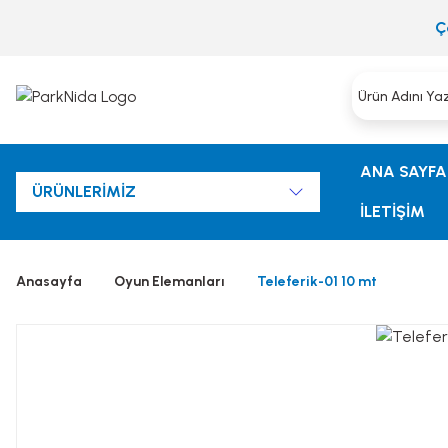
Ç
ANA SAYFA
ÜRÜNLERİMİZ
İLETİŞİM
Anasayfa
Oyun Elemanları
Teleferik-01 10 mt