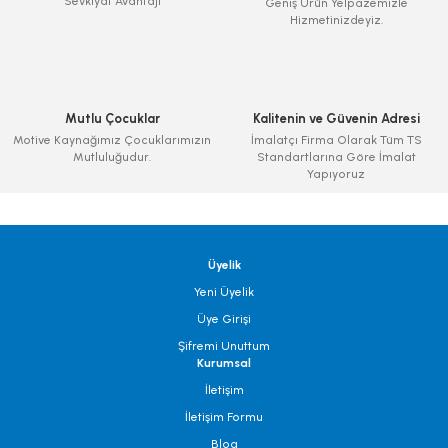
Sevkiyat Avantajı
Geniş Ürün Yelpazemizle
Hizmetinizdeyiz.
Mutlu Çocuklar
Kalitenin ve Güvenin Adresi
Motive Kaynağımız Çocuklarımızın
İmalatçı Firma Olarak Tüm TS
Mutluluğudur.
Standartlarına Göre İmalat
Yapıyoruz
Üyelik
Yeni Üyelik
Üye Girişi
Şifremi Unuttum
Kurumsal
İletişim
İletişim Formu
Blog