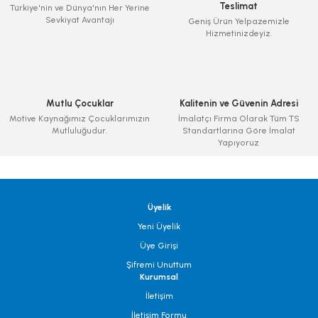
Teslimat
Türkiye'nin ve Dünya'nın Her Yerine
Sevkiyat Avantajı
Geniş Ürün Yelpazemizle
Hizmetinizdeyiz.
Mutlu Çocuklar
Kalitenin ve Güvenin Adresi
Motive Kaynağımız Çocuklarımızın
İmalatçı Firma Olarak Tüm TS
Mutluluğudur.
Standartlarına Göre İmalat
Yapıyoruz
Üyelik
Yeni Üyelik
Üye Girişi
Şifremi Unuttum
Kurumsal
İletişim
İletişim Formu