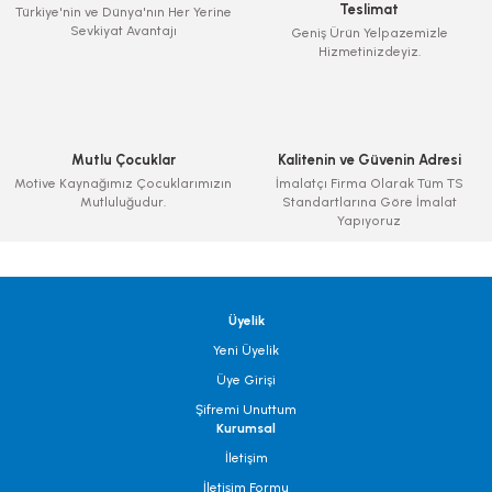
Teslimat
Türkiye'nin ve Dünya'nın Her Yerine
Sevkiyat Avantajı
Geniş Ürün Yelpazemizle
Hizmetinizdeyiz.
Mutlu Çocuklar
Kalitenin ve Güvenin Adresi
Motive Kaynağımız Çocuklarımızın
İmalatçı Firma Olarak Tüm TS
Mutluluğudur.
Standartlarına Göre İmalat
Yapıyoruz
Üyelik
Yeni Üyelik
Üye Girişi
Şifremi Unuttum
Kurumsal
İletişim
İletişim Formu